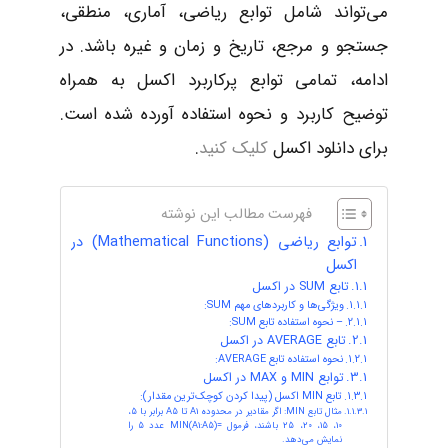
می‌تواند شامل توابع ریاضی، آماری، منطقی،
جستجو و مرجع، تاریخ و زمان و غیره باشد. در
ادامه، تمامی توابع پرکاربرد اکسل به همراه
توضیح کاربرد و نحوه استفاده آورده شده است.
برای دانلود اکسل
کلیک کنید
.
فهرست مطالب این نوشته
توابع ریاضی (Mathematical Functions) در
اکسل
تابع SUM در اکسل
ویژگی‌ها و کاربردهای مهم SUM:
– نحوه استفاده تابع SUM:
تابع AVERAGE در اکسل
نحوه استفاده تابع AVERAGE:
توابع MIN و MAX در اکسل
تابع MIN اکسل (پیدا کردن کوچک‌ترین مقدار):
مثال تابع MIN: اگر مقادیر در محدوده A1 تا A5 برابر با 5،
10، 15، 20، 25 باشند، فرمول =MIN(A1:A5) عدد 5 را
نمایش می‌دهد.