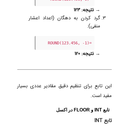
→
نتیجه: 123
گرد کردن به دهگان (اعداد اعشار
منفی):
=ROUND(123.456, -1)
→
نتیجه: 120
این تابع برای تنظیم دقیق مقادیر عددی بسیار
مفید است.
تابع INT و FLOOR در اکسل
تابع INT