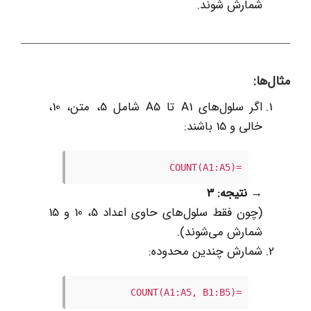
شمارش شوند.
مثال‌ها:
اگر سلول‌های A1 تا A5 شامل 5، متن، 10،
خالی و 15 باشند:
=COUNT(A1:A5)
→
نتیجه: 3
(چون فقط سلول‌های حاوی اعداد 5، 10 و 15
شمارش می‌شوند).
شمارش چندین محدوده:
=COUNT(A1:A5, B1:B5)