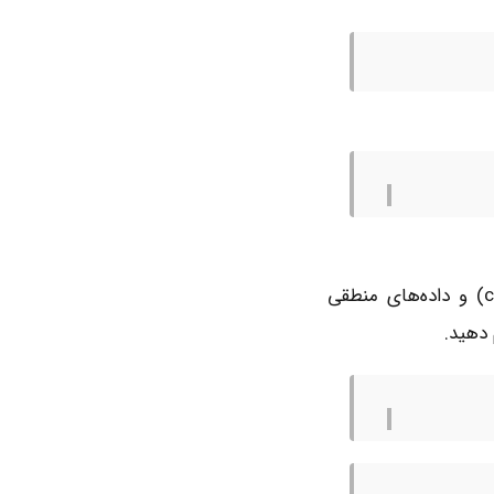
R از انواع مختلف داده‌ای مانند اعداد صحیح (integer)، اعداد اعشاری (numeric)، رشته‌ها (character) و داده‌های منطقی