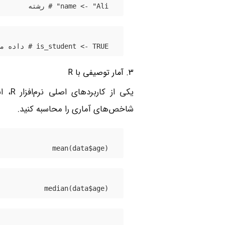
name <- "Ali" # رشته
is_student <- TRUE # داده منطقی
3. آمار توصیفی با R
یکی 
شاخص‌های آماری را محاسبه کنید.
mean(data$age)
median(data$age)