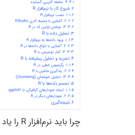
4. جامعه کاربری گسترده
شروع کار با نرم‌افزار R
1. نصب نرم‌افزار R
2. آشنایی با محیط کاری RStudio
3. نوشتن اولین کد در R
تحلیل داده با R
1. ورود داده‌ها به نرم‌افزار R
2. آشنایی با انواع داده‌ها در R
3. آمار توصیفی با R
تجزیه و تحلیل پیشرفته با R
1. رگرسیون خطی در R
2. یادگیری ماشین با R
3. تحلیل خوشه‌ای (Clustering)
تجسم داده‌ها با R
1. ایجاد نمودارهای گرافیکی با ggplot2
2. نمودارهای دیگر در R
نتیجه‌گیری
چرا باید نرم‌افزار R را یاد بگیرید؟