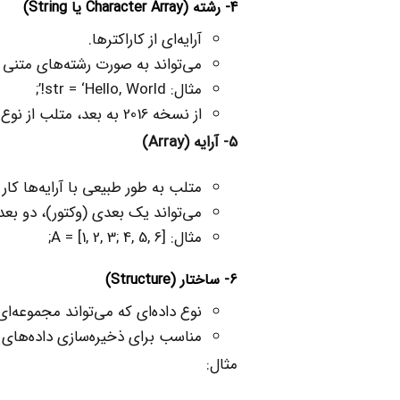
4- رشته (
Character Array
یا
String
)
آرایه‌ای از کاراکترها.
می‌تواند به صورت رشته‌های متنی 
مثال: str = ‘Hello, World!’;
از نسخه 2016 به بعد، متلب از نوع داده‌ای به نام string نیز پشتیبانی می‌کند.
5- آرایه (
Array
)
متلب به طور طبیعی با آرایه‌ها کار 
می‌تواند یک بعدی (وکتور)، دو بع
مثال: A = [1, 2, 3; 4, 5, 6];
6- ساختار (
Structure
)
نوع داده‌ای که می‌تواند مجموعه‌ای
مناسب برای ذخیره‌سازی داده‌های 
مثال: