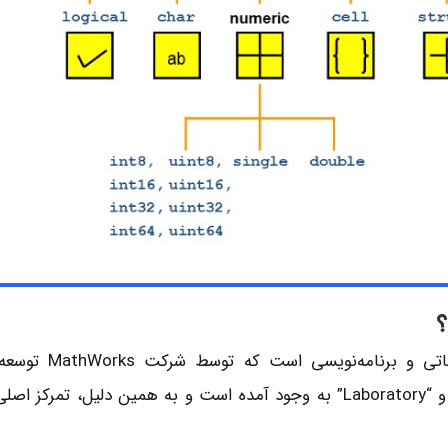
؟
متلب (MATLAB) یک نرم‌افزا
“MATLAB” از ترکیب دو واژه “Matrix” و “Laboratory” به وجود آمده است و به همین د