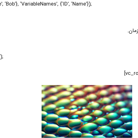
;T = table([1;2], {‘Alice’; ‘Bob’}, ‘VariableNames’, {‘ID’, ‘Name’})
مان.
;dt = datetime(‘now’)